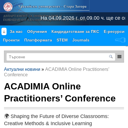
На 04.09.2026 г. от 09.00 ч. ще се о
⌂
За нас
Обучения
Кандидатстване за ПКС
Е-ресурси
Проекти
Платформата
STEM
Journals
Актуални новини
»
ACADIMIA Online Practitioners’
Conference
ACADIMIA Online
Practitioners’ Conference
🌍 Shaping the Future of Diverse Classrooms:
Creative Methods & Inclusive Learning