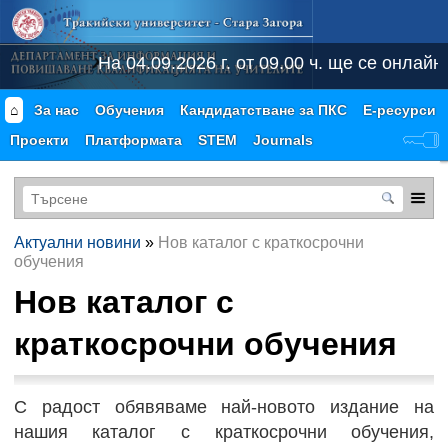
На 04.09.2026 г. от 09.00 ч. ще се онлайн
⌂
За нас
Обучения
Кандидатстване за ПКС
Е-ресурси
Проекти
Платформата
STEM
Journals
Актуални новини
»
Нов каталог с краткосрочни
обучения
Нов каталог с
краткосрочни обучения
С радост обявяваме най-новото издание на
нашия каталог с краткосрочни обучения,