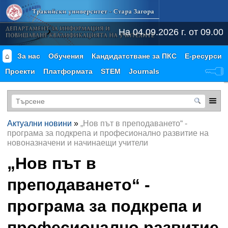
На 04.09.2026 г. от 09.00
⌂
За нас
Обучения
Кандидатстване за ПКС
Е-ресурси
Проекти
Платформата
STEM
Journals
Актуални новини
»
„Нов път в преподаването“ -
програма за подкрепа и професионално развитие на
новоназначени и начинаещи учители
„Нов път в
преподаването“ -
програма за подкрепа и
професионално развитие