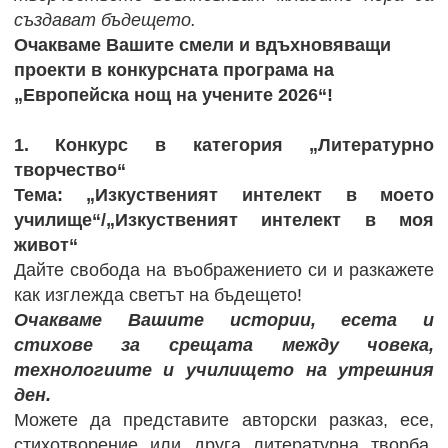
създават бъдещето.
Очакваме Вашите смели и вдъхновяващи
проекти в конкурсната програма на
„Европейска нощ на учените 2026“!
1. Конкурс в категория „Литературно
творчество“
Тема: „Изкуственият интелект в моето
училище“/„Изкуственият интелект в моя
живот“
Дайте свобода на въображението си и разкажете
как изглежда светът на бъдещето!
Очакваме Вашите истории, есета и
стихове за срещата между човека,
технологиите и училището на утрешния
ден.
Можете да представите авторски разказ, есе,
стихотворение или друга литературна творба,