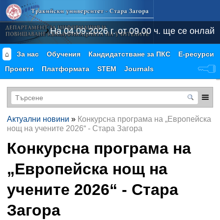
На 04.09.2026 г. от 09.00 ч. ще се онлайн 
⌂
За нас
Обучения
Кандидатстване за ПКС
Е-ресурси
Проекти
Платформата
STEM
Journals
Актуални новини
»
Конкурсна програма на „Европейска
нощ на учените 2026“ - Стара Загора
Конкурсна програма на
„Европейска нощ на
учените 2026“ - Стара
Загора