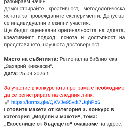
разбираем начин.
Демонстрирайте креативност, методологическа
яснота за провежданите експерименти. Допускат
се индивидуални и екипни участия.
Ще бъдат оценявани оригиналността на идеята,
креативният подход, яснота и достъпност на
представянето, научната достоверност.
Място на събитията:
Регионална библиотека
„Захарий Княжески”.
Дата:
25.09.2026 г.
За участие в конкурсната програма е необходимо
да се регистрирате на следния линк:
https://forms.gle/QKVJe95vdt7UqhPp6
Готовите макети от категория 3. Конкурс в
категория „Модели и макети“, Тема:
„Екоселище от бъдещето“ очакваме
на адрес: