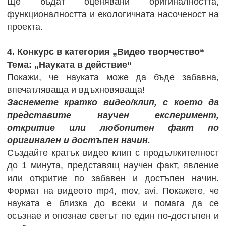
Ще бъдат оценявани оригиналността,
функционалността и екологичната насоченост на
проекта.
4. Конкурс в категория „Видео творчество“
Тема: „Науката в действие“
Покажи, че науката може да бъде забавна,
впечатляваща и вдъхновяваща!
Заснемете кратко видео/клип, с което да
представите научен експеримент,
откритие или любопитен факт по
оригинален и достъпен начин.
Създайте кратък видео клип с продължителност
до 1 минута, представящ научен факт, явление
или откритие по забавен и достъпен начин.
Формат на видеото mp4, mov, avi. Покажете, че
науката е близка до всеки и помага да се
осъзнае и опознае светът по един по-достъпен и