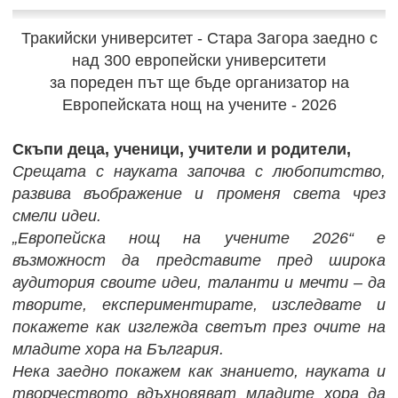
Тракийски университет - Стара Загора заедно с
над 300 европейски университети
за пореден път ще бъде организатор на
Европейската нощ на учените - 2026
Скъпи деца, ученици, учители и родители,
Срещата с науката започва с любопитство,
развива въображение и променя света чрез
смели идеи.
„Европейска нощ на учените 2026“ е
възможност да представите пред широка
аудитория своите идеи, таланти и мечти – да
творите, експериментирате, изследвате и
покажете как изглежда светът през очите на
младите хора на България.
Нека заедно покажем как знанието, науката и
творчеството вдъхновяват младите хора да