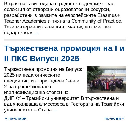
В края на тази година с радост споделяме с вас
селекция от отворени образователни ресурси,
разработени в рамките на европейските Erasmus+
Teacher Academies и тяхната Community of Practice.
Тези материали са нашият малък, но смислен
подарък към
...
Тържествена промоция на I и
II ПКС Випуск 2025
Тържествена промоция на Випуск
2025 на педагогическите
специалисти с присъдена 1-ва и
2-ра професионално-
квалификационна степен на
ДИПКУ – Тракийски университет В тържествена и
вдъхновяваща атмосфера в Ректората на Тракийски
университет – Стара
...
« по-стари
по-нови »