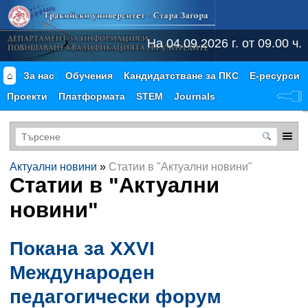
На 04.09.2026 г. от 09.00 ч.
⌂
За нас
Обучения
Кандидатстване за ПКС
Е-ресурси
Проекти
Платформата
STEM
Journals
Актуални новини
»
Статии в "Актуални новини"
Статии в "
Актуални
новини
"
Покана за XXVI
Международен
педагогически форум