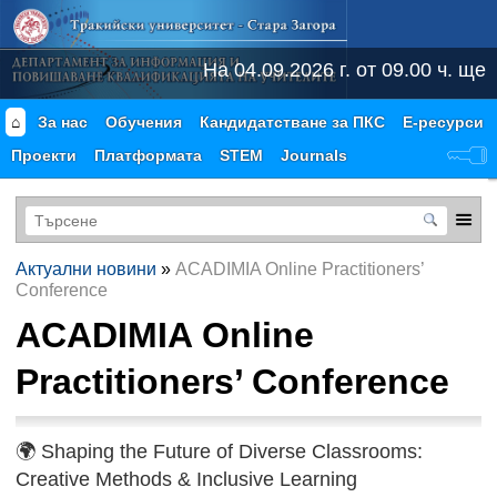
На 04.09.2026 г. от 09.00 ч. ще
⌂
За нас
Обучения
Кандидатстване за ПКС
Е-ресурси
Проекти
Платформата
STEM
Journals
Актуални новини
»
ACADIMIA Online Practitioners’
Conference
ACADIMIA Online
Practitioners’ Conference
🌍 Shaping the Future of Diverse Classrooms:
Creative Methods & Inclusive Learning