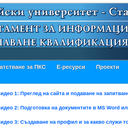
атстване за ПКС
Е-ресурси
Проекти
идео 1: Преглед на сайта и подаване на запитван
идео 2: Подготовка на документите в MS Word и
идео 3: Създаване на профил и за какво служи 