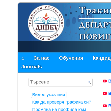
⌂
За нас
Обучения
Кандид
Journals
В
В
Видео указания
Как да проверя графика си?
В
Промяна на профила към