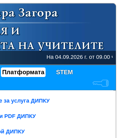
На 04.09.2026 г. от 09.00 ч. ще се о
Платформата
STEM
е за услуга ДИПКУ
ли PDF ДИПКУ
той ДИПКУ