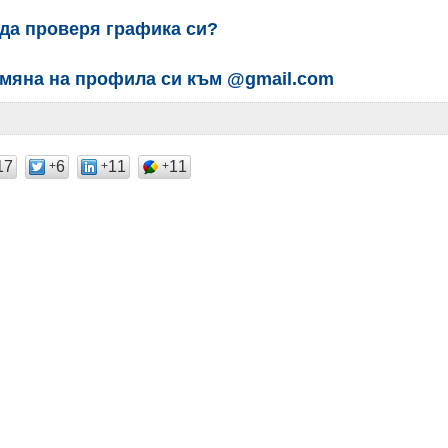
 да проверя графика си?
мяна на профила си към @gmail.com
17
6
11
11
+
+
+