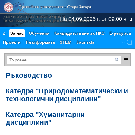
На 04.09.2026 г. от 09.00 ч. 
⌂
За нас
Обучения
Кандидатстване за ПКС
Е-ресурси
Проекти
Платформата
STEM
Journals
Ръководство
Катедра "Природоматематически и
технологични дисциплини"
Катедра "Хуманитарни
дисциплини"