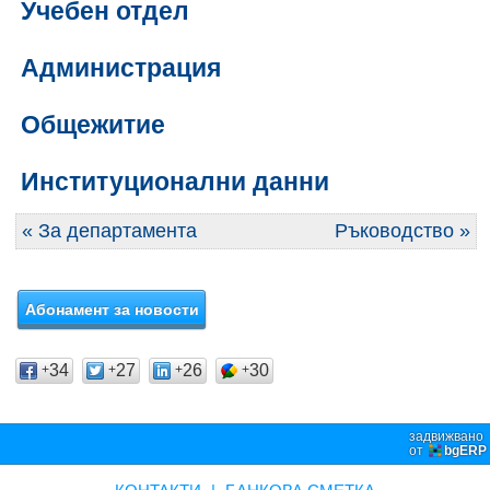
Учебен отдел
Администрация
Общежитие
Институционални данни
« За департамента
Ръководство »
34
27
26
30
+
+
+
+
задвижвано
от
bgERP