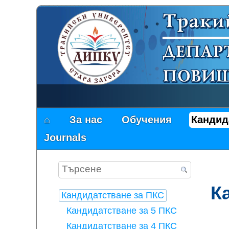
⌂
За нас
Обучения
Кандид
Journals
К
Кандидатстване за ПКС
Кандидатстване за 5 ПКС
Кандидатстване за 4 ПКС