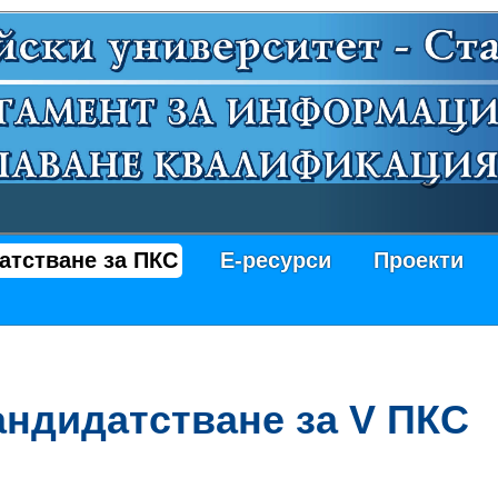
атстване за ПКС
Е-ресурси
Проекти
андидатстване за V ПКС