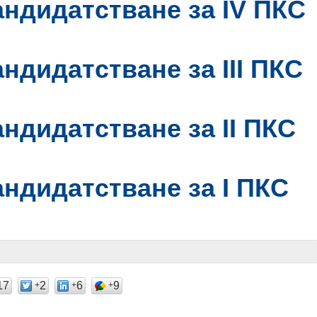
андидатстване за IV ПКС
андидатстване за III ПКС
андидатстване за II ПКС
андидатстване за I ПКС
17
2
6
9
+
+
+