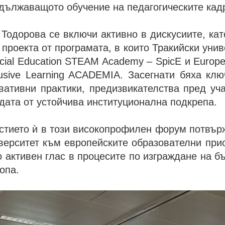
дължаващото обучение на педагогическите кад
 Тодорова се включи активно в дискусиите, кат
 проекта от програмата, в които Тракийски унив
cial Education STEAM Academy – SpicE и Europea
lusive Learning ACADEMIA. Засегнати бяха кл
вативни практики, предизвикателства пред уч
дата от устойчива институционална подкрепа.
стието ѝ в този високопрофилен форум потвър
верситет към европейските образователни при
о активен глас в процесите по изграждане на 
опа.