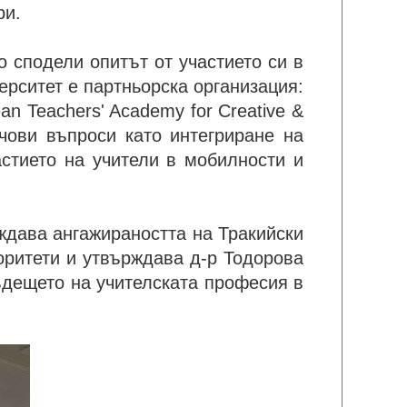
ри.
о сподели опитът от участието си в
ерситет е партньорска организация:
n Teachers' Academy for Creative &
ючови въпроси като интегриране на
астието на учители в мобилности и
ждава ангажираността на Тракийски
оритети и утвърждава д-р Тодорова
бъдещето на учителската професия в