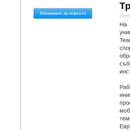
Тр
На 
уни
Tea
спо
обр
съб
инс
Раб
ини
про
моб
тем
Евр