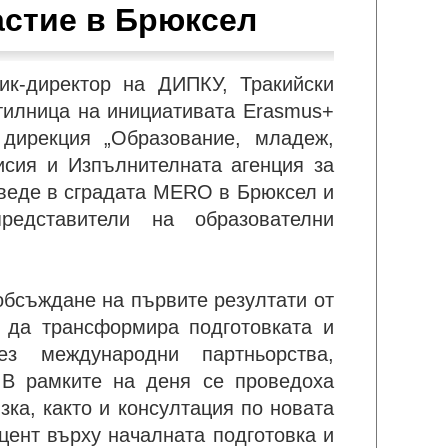
астие в Брюксел
ик-директор на ДИПКУ, Тракийски
ботилница на инициативата Erasmus+
 дирекция „Образование, младеж,
исия и Изпълнителната агенция за
оведе в сградата MERO в Брюксел и
редставители на образователни
обсъждане на първите резултати от
и да трансформира подготовката и
ез международни партньорства,
 В рамките на деня се проведоха
зка, както и консултация по новата
кцент върху началната подготовка и