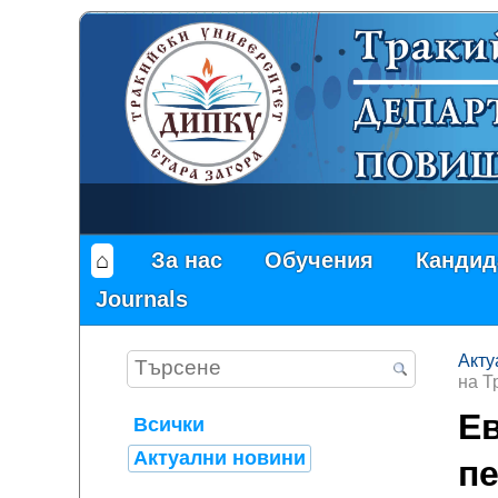
⌂
За нас
Обучения
Кандид
Journals
Акту
на Т
Ев
Всички
Актуални новини
пе