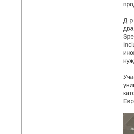
про
Д-р
два
Spe
Inc
ино
нуж
Уча
уни
кат
Евр