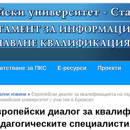
атстване за ПКС
Е-ресурси
Проекти
ални новини
»
Европейски диалог за квалификацията на пе
ракийския университет с участие в Брюксел
ропейски диалог за квалиф
дагогическите специалисти