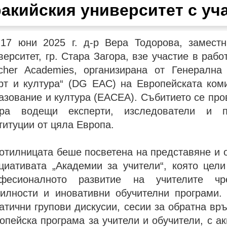
акийския университет с уч
17 юни 2025 г. д-р Вера Тодорова, заместн
верситет, гр. Стара Загора, взе участие в ра
cher Academies, организирана от Генерална
рт и култура“ (DG EAC) на Европейската ком
азование и култура (EACEA). Събитието се пр
ра водещи експерти, изследователи и п
титуции от цяла Европа.
отилницата беше посветена на представяне и 
циативата „Академии за учители“, която цел
фесионалното развитие на учителите чр
илности и иновативни обучителни програми.
атични групови дискусии, сесии за обратна връ
опейска програма за учители и обучители, с а