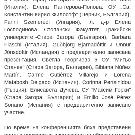
(Италия), Елена Пантерова-Попова, ОУ „Св.
Константин Кирил Философ" (Перник, България),
Fanni Szemerédi (Унгария), гл. д-р Елена
Господинова, Стопански Факултет, Тракийски
университет-Стара Загора (България), Barbara
Fiaschi (Италия), Guðbjörg Bjarnadóttir и Unnur
Jónsdóttir (Исландия) с предварително записана
презентация, Светла Георгиева 5 ОУ "Митьо
Станев" (Стара Загора, България), Bibiana Núñez
Martín, Carme Gutiérrez Villarejo и Lorena
Matabosh Delgado (Испания), Corinna Pertsinidou
(Гърция), Елисавета Дучева, СУ "Максим Горки"
(Стара Загора, България) и Emilio José Pérez
Soriano (Испания) с предварително записано
участие.
По време на конференцията бяха представени
реални примери за използване на образователна