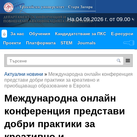
На 04.09.2026 г. от 09.00 ч.
⌂
За нас
Обучения
Кандидатстване за ПКС
Е-ресурси
Проекти
Платформата
STEM
Journals
Актуални новини
»
Международна онлайн конференция
представи добри практики за креативно и
приобщаващо образование в Европа
Международна онлайн
конференция представи
добри практики за
креативно и