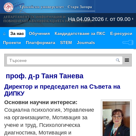
На 04.09.2026 г. от 09.00 ч
⌂
За нас
Обучения
Кандидатстване за ПКС
Е-ресурси
Проекти
Платформата
STEM
Journals
проф. д-р Таня Танева
Директор и председател на Съвета на
ДИПКУ
Основни научни интереси:
Социална психология, Управление
на организациите, Мотивация за
учене и труд, Психологическа
диагностика, Мотивация и