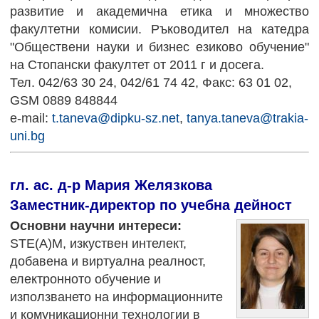
развитие и академична етика и множество
факултетни комисии. Ръководител на катедра
"Обществени науки и бизнес езиково обучение"
на Стопански факултет от 2011 г и досега.
Тел. 042/63 30 24, 042/61 74 42, Факс: 63 01 02,
GSM 0889 848844
e-mail:
t.taneva@dipku-sz.net
,
tanya.taneva@trakia-
uni.bg
гл. ас. д-р Мария Желязкова
Заместник-директор по учебна дейност
Основни научни интереси:
STE(А)M, изкуствен интелект,
добавена и виртуална реалност,
електронното обучение и
използването на информационните
и комуникационни технологии в