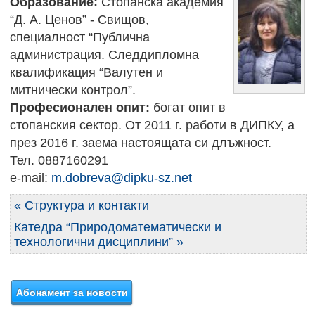
Образование:
Стопанска академия
“Д. А. Ценов” - Свищов,
специалност “Публична
администрация. Следдипломна
квалификация “Валутен и
митнически контрол”.
Професионален опит:
богат опит в
стопанския сектор. От 2011 г. работи в ДИПКУ, а
през 2016 г. заема настоящата си длъжност.
Тел. 0887160291
e-mail:
m.dobreva@dipku-sz.net
« Структура и контакти
Катедра “Природоматематически и
технологични дисциплини” »