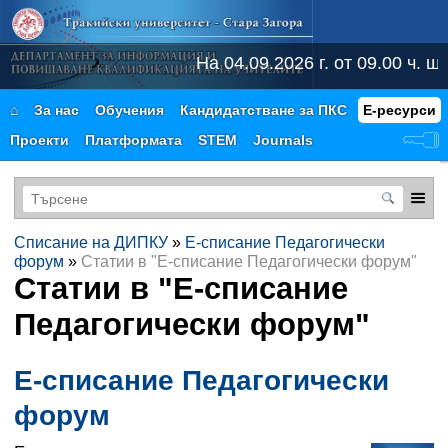
На 04.09.2026 г. от 09.00 ч. 
⌂
За нас
Обучения
Кандидатстване за ПКС
Е-ресурси
Проекти
Платформата
STEM
Journals
Списание на ДИПКУ
»
Е-списание Педагогически
форум
»
Статии в "Е-списание Педагогически форум"
Статии в "
Е-списание
Педагогически форум
"
Е-списание Педагогически
форум