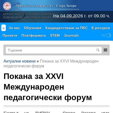
На 04.09.2026 г. от 09.00 ч.
⌂
За нас
Обучения
Кандидатстване за ПКС
Е-ресурси
Проекти
Платформата
STEM
Journals
Актуални новини
»
Покана за XXVI Международен
педагогически форум
Покана за XXVI
Международен
педагогически форум