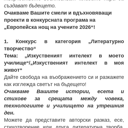
създават бъдещето.
Очакваме Вашите смели и вдъхновяващи
проекти в конкурсната програма на
„Европейска нощ на учените 2026“!
1. Конкурс в категория „Литературно
творчество“
Тема: „Изкуственият интелект в моето
училище“/„Изкуственият интелект в моя
живот“
Дайте свобода на въображението си и разкажете
как изглежда светът на бъдещето!
Очакваме Вашите истории, есета и
стихове за срещата между човека,
технологиите и училището на утрешния
ден.
Можете да представите авторски разказ, есе,
стихотворение или друга литературна творба,