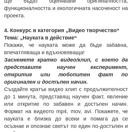
Ще бъдат оценявани оригиналността,
функционалността и екологичната насоченост на
проекта.
4. Конкурс в категория „Видео творчество“
Тема: „Науката в действие“
Покажи, че науката може да бъде забавна,
впечатляваща и вдъхновяваща!
Заснемете кратко видео/клип, с което да
представите научен експеримент,
откритие или любопитен факт по
оригинален и достъпен начин.
Създайте кратък видео клип с продължителност
до 1 минута, представящ научен факт, явление
или откритие по забавен и достъпен начин.
Формат на видеото mp4, mov, avi. Покажете, че
науката е близка до всеки и помага да се
осъзнае и опознае светът по един по-достъпен и