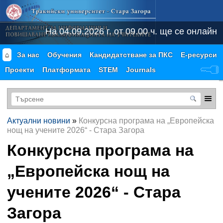
На 04.09.2026 г. от 09.00 ч. ще се онлайн к
⌂
За нас
Обучения
Кандидатстване за ПКС
Е-ресурси
Проекти
Платформата
STEM
Journals
Актуални новини
»
Конкурсна програма на „Европейска
нощ на учените 2026“ - Стара Загора
Конкурсна програма на
„Европейска нощ на
учените 2026“ - Стара
Загора