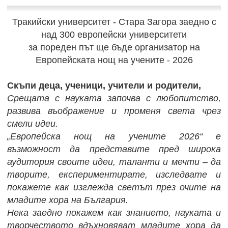
Тракийски университет - Стара Загора заедно с
над 300 европейски университети
за пореден път ще бъде организатор на
Европейската нощ на учените - 2026
Скъпи деца, ученици, учители и родители,
Срещата с науката започва с любопитство,
развива въображение и променя света чрез
смели идеи.
„Европейска нощ на учените 2026“ е
възможност да представите пред широка
аудитория своите идеи, таланти и мечти – да
творите, експериментирате, изследвате и
покажете как изглежда светът през очите на
младите хора на България.
Нека заедно покажем как знанието, науката и
творчеството вдъхновяват младите хора да