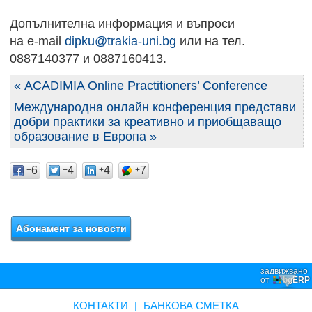
Допълнителна информация и въпроси
на е-mail
dipku@trakia-uni.bg
или на тел.
0887140377 и 0887160413.
« ACADIMIA Online Practitioners’ Conference
Международна онлайн конференция представи
добри практики за креативно и приобщаващо
образование в Европа »
6
4
4
7
+
+
+
+
задвижвано
от
bgERP
КОНТАКТИ
|
БАНКОВА СМЕТКА