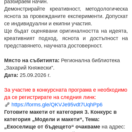
разбираем начин.
Демонстрирайте креативност, методологическа
яснота за провежданите експерименти. Допускат
се индивидуални и екипни участия.
Ще бъдат оценявани оригиналността на идеята,
креативният подход, яснота и достъпност на
представянето, научната достоверност.
Място на събитията:
Регионална библиотека
„Захарий Княжески”.
Дата:
25.09.2026 г.
За участие в конкурсната програма е необходимо
да се регистрирате на следния линк:
https://forms.gle/QKVJe95vdt7UqhPp6
Готовите макети от категория 3. Конкурс в
категория „Модели и макети“, Тема:
„Екоселище от бъдещето“ очакваме
на адрес: