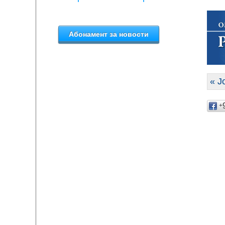
« J
+