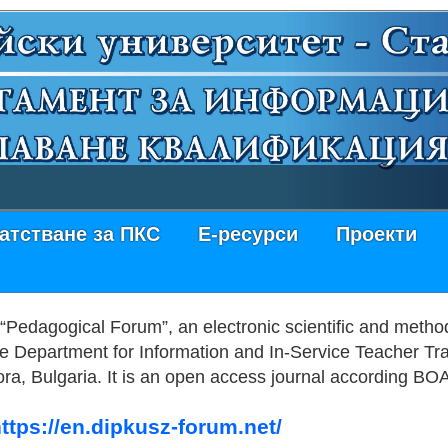
атстване за ПКС
Е-ресурси
Проекти
“Pedagogical Forum”, an electronic scientific and methodol
he Department for Information and In-Service Teacher Trai
ra, Bulgaria. It is an open access journal according BOAI
ttps://en.dipkusz-forum.net/