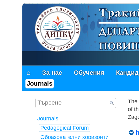
⌂
За нас
Обучения
Кандид
Journals
The 
of t
Zago
Journals
Pedagogical Forum
h
Образователни хоризонти