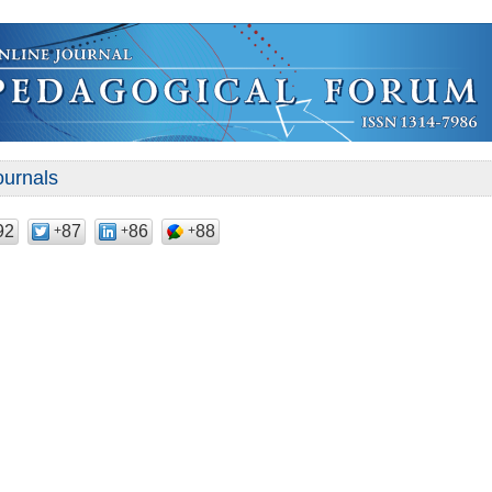
ournals
92
87
86
88
+
+
+