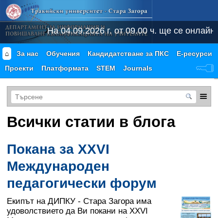
На 04.09.2026 г. от 09.00 ч. ще се онлайн
⌂
За нас
Обучения
Кандидатстване за ПКС
Е-ресурси
Проекти
Платформата
STEM
Journals
Всички статии в блога
Покана за XXVI
Международен
педагогически форум
Екипът на ДИПКУ - Стара Загора има
удоволствието да Ви покани на XXVI