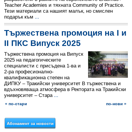
Teacher Academies и тяхната Community of Practice.
Тези материали са нашият малък, но смислен
подарък към
...
Тържествена промоция на I и
II ПКС Випуск 2025
Тържествена промоция на Випуск
2025 на педагогическите
специалисти с присъдена 1-ва и
2-ра професионално-
квалификационна степен на
ДИПКУ – Тракийски университет В тържествена и
вдъхновяваща атмосфера в Ректората на Тракийски
университет – Стара
...
« по-стари
по-нови »