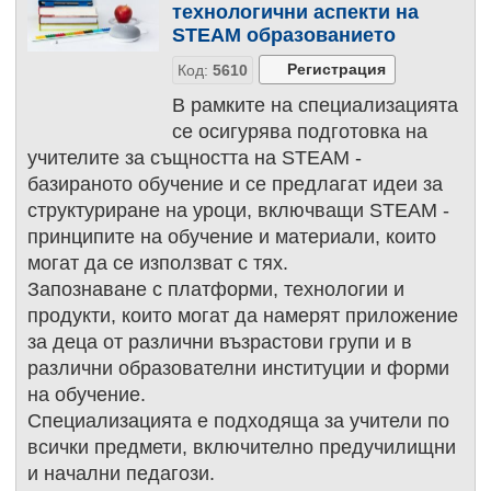
технологични аспекти на
STEАM образованието
Код:
5610
В рамките на специализацията
се осигурява подготовка на
учителите за същността на STEАM -
базираното обучение и се предлагат идеи за
структуриране на уроци, включващи STEАM -
принципите на обучение и материали, които
могат да се използват с тях.
Запознаване с платформи, технологии и
продукти, които могат да намерят приложение
за деца от различни възрастови групи и в
различни образователни институции и форми
на обучение.
Специализацията е подходяща за учители по
всички предмети, включително предучилищни
и начални педагози.