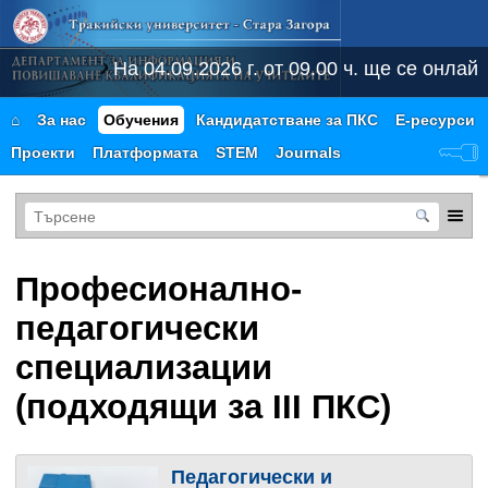
На 04.09.2026 г. от 09.00 ч. ще се онлайн 
⌂
За нас
Обучения
Кандидатстване за ПКС
Е-ресурси
Проекти
Платформата
STEM
Journals
Професионално-
педагогически
специализации
(подходящи за III ПКС)
Педагогически и