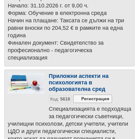
Начало: 31.10.2026 г. от 9,00 ч.
Форма: Обучение в електронна среда
Начин на плащане: Таксата се дължи на три
равни вноски по 204,52 € в рамките на една
година
Финален документ: Свидетелство за
професионално - педагогическа
специализация
Приложни аспекти на
психологията в
образователна сред
Код:
5618
Специализацията е подходяща
за педагогически съветници,
училищни психолози, детски учители, учители
ЦДО и други педагогически специалисти,
които искат да разширят познанията си в