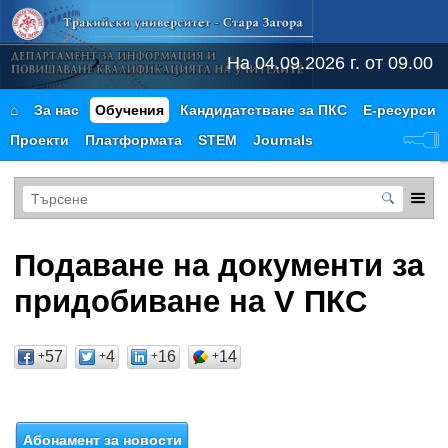
На 04.09.2026 г. от 09.00 
⌂
За нас
Обучения
Кандидатстване за ПКС
Е-ресурси
Проекти
Платформата
STEM
Journals
Подаване на документи за
придобиване на V ПКС
57
4
16
14
+
+
+
+