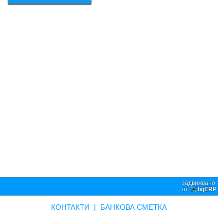
задвижвано
от
bgERP
КОНТАКТИ
|
БАНКОВА СМЕТКА