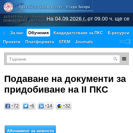
На 04.09.2026 г. от 09.00 ч. ще се
⌂
За нас
Обучения
Кандидатстване за ПКС
Е-ресурси
Проекти
Платформата
STEM
Journals
Подаване на документи за
придобиване на II ПКС
72
6
14
32
+
+
+
+