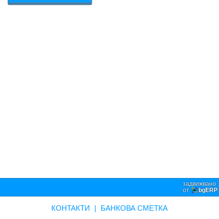
задвижвано
от
bgERP
КОНТАКТИ
|
БАНКОВА СМЕТКА